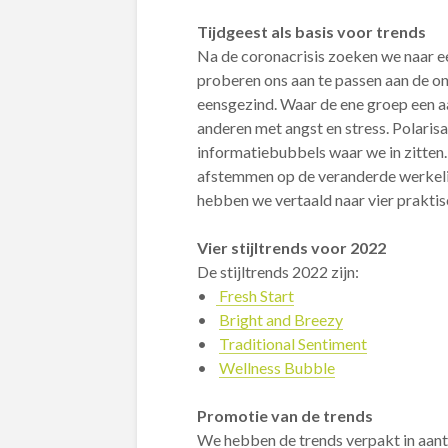
Tijdgeest als basis voor trends
Na de coronacrisis zoeken we naar e
proberen ons aan te passen aan de on
eensgezind. Waar de ene groep een aa
anderen met angst en stress. Polarisa
informatiebubbels waar we in zitten. In
afstemmen op de veranderde werkeli
hebben we vertaald naar vier praktisc
Vier stijltrends voor 2022
De stijltrends 2022 zijn:
•
Fresh Start
•
Bright and Breezy
•
Traditional Sentiment
•
Wellness Bubble
Promotie van de trends
We hebben de trends verpakt in aantr