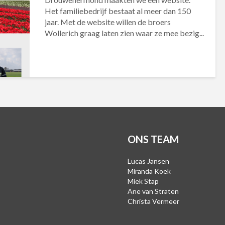
Het familiebedrijf bestaat al meer dan 150
jaar. Met de website willen de broers
Wollerich graag laten zien waar ze mee bezig...
ONS TEAM
Lucas Jansen
Miranda Koek
Miek Stap
Ane van Straten
Christa Vermeer