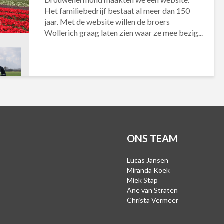
Het familiebedrijf bestaat al meer dan 150
jaar. Met de website willen de broers
Wollerich graag laten zien waar ze mee bezig...
ONS TEAM
Lucas Jansen
Miranda Koek
Miek Stap
Ane van Straten
Christa Vermeer